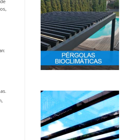
ede
os,
an:
as.
n,