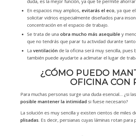
duda, es la mejor función, ya que te permite ahorrar 
En espacios muy amplios,
evitarás el eco
, ya que e
solicitar vidrios especialmente diseñados para inso
concentración en el espacio de trabajo.
Se trata de una
obra mucho más asequible
y menos
que no tendrás que parar tu actividad durante tant
La
ventilación
de la oficina será muy sencilla, pues 
también puede ayudarte a aclimatar el lugar de trabaj
¿CÓMO PUEDO MANT
OFICINA CON 
Para muchas personas surge una duda esencial… ¿si las 
posible mantener la intimidad
si fuese necesario?
La solución es muy sencilla y existen cientos de miles d
plisadas
. Es decir, persianas cuyas láminas rotan para pe