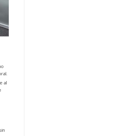
mo
ral.
e al
e
sin