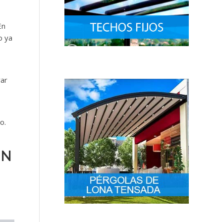
En
o ya
rar
o.
EN