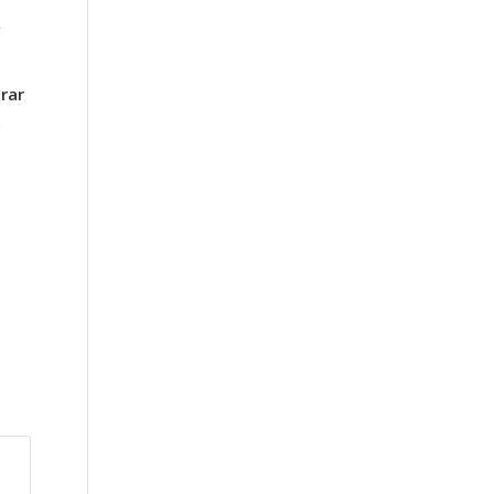
rar
a