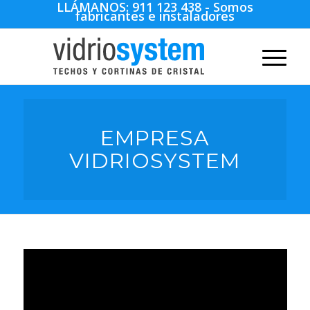
LLÁMANOS:
911 123 438
- Somos
fabricantes e instaladores
EMPRESA
VIDRIOSYSTEM