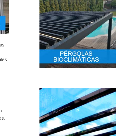
las
iles
a
as.