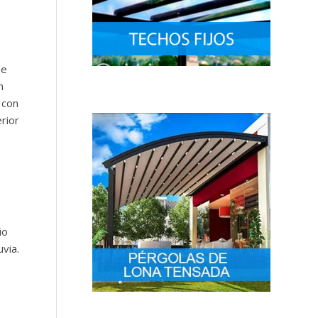
de
n
 con
rior
io
uvia.