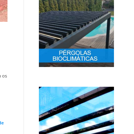
m os
de