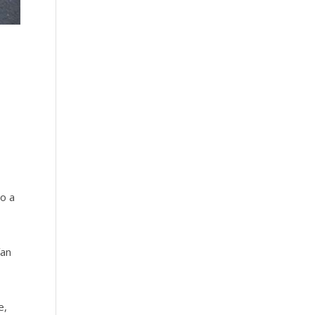
do a
ían
e,