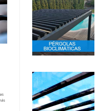
ras
más