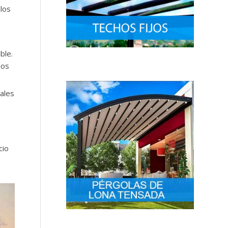
ulos
ble.
ios
pales
cio