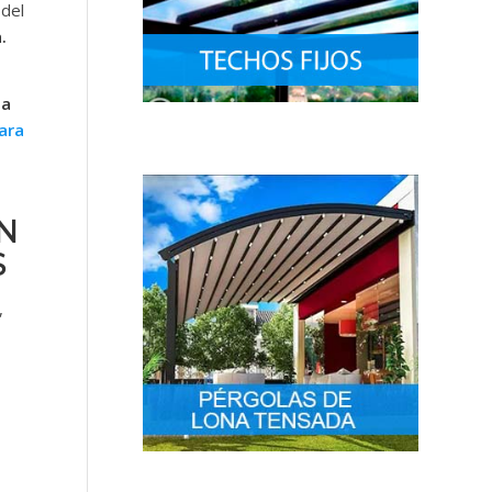
 del
.
la
ara
N
S
,