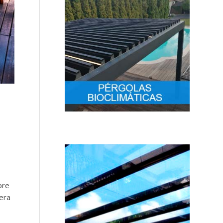
pre
era