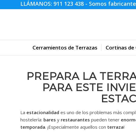
LLÁMANOS:
911 123 438
- Somos fabricante
Cerramientos de Terrazas
Cortinas de 
PREPARA LA TERR
PARA ESTE INVI
ESTA
La
estacionalidad
es uno de los problemas más complej
hostelería:
bares
y
restaurantes
pueden tener
enorme
temporada
. ¡Especialmente aquellos con
terraza
!