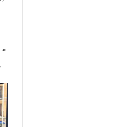
s un
e