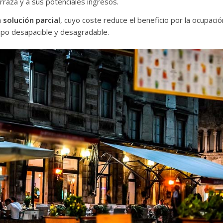
rraza y a sus potenciales ingresos.
a
solución parcial
, cuyo coste reduce el beneficio por la ocupaci
empo desapacible y desagradable.