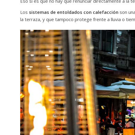
Eso si es que no hay que renunciar directamente a la te
Los
sistemas de entoldados con calefacción
son un
la terraza, y que tampoco protege frente a lluvia o ti