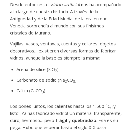
Desde entonces, el v
idrio artificial
nos ha acompañado
a lo largo de nuestra historia. A través de la
Antigüedad y de la Edad Media, de la era en que
Venecia sorprendía al mundo con sus finísimos
cristales de Murano.
Vajillas, vasos, ventanas, cuentas y collares, objetos
decorativos… existieron diversas formas de fabricar
vidrios, aunque la base es siempre la misma:
Arena de sílice (SiO
)
2
Carbonato de sodio (Na
CO
)
2
3
Caliza (CaCO
)
3
Los pones juntos, los calientas hasta los 1.500 °C, ¡y
listo! ¡Ya has fabricado vidrio! Un material transparente,
duro, hermoso… pero
frágil
y
quebradizo
. Esa es su
pega. Hubo que esperar hasta el siglo XIX para