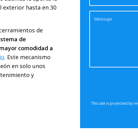
l exterior hasta en 30
 cerramientos de
sistema de
a mayor comodidad a
io
. Este mecanismo
deón en solo unos
ntenimiento y
Sorry, 
communicate 
are currentl
form. Please t
also che
This site is protected by