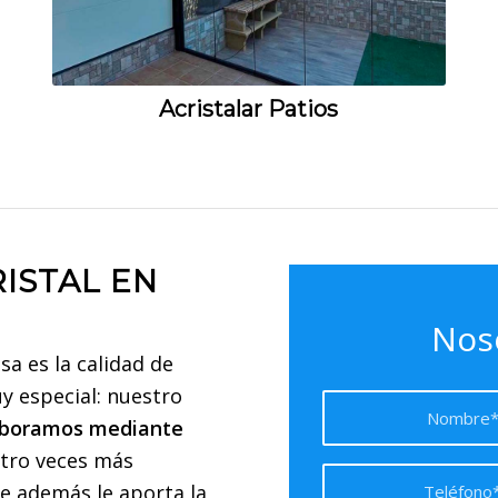
Acristalar Patios
ISTAL EN
Nos
sa es la calidad de
y especial: nuestro
aboramos mediante
atro veces más
e además le aporta la