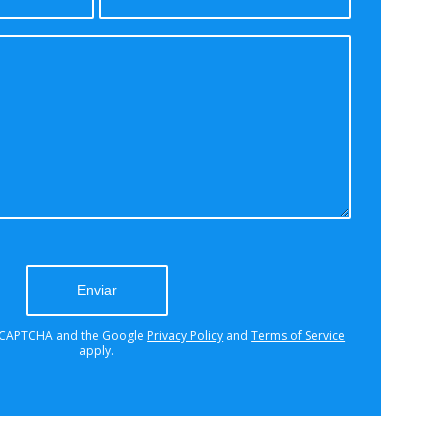
a problem occurred trying to
with Google reCAPTCHA API. You
y not able to submit the contact
ry again later - reload the page and
ck your internet connection.
 reCAPTCHA and the Google
Privacy Policy
and
Terms of Service
apply.