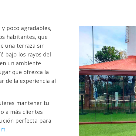
s y poco agradables,
os habitantes, que
e una terraza sin
é bajo los rayos del
r en un ambiente
ugar que ofrezca la
r de la experiencia al
quieres mantener tu
do a más clientes
lución perfecta para
em
.