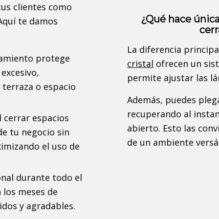
tus clientes como
¿Qué hace únicas 
 Aquí te damos
cer
La diferencia principa
amiento protege
cristal
ofrecen un sis
r excesivo,
permite ajustar las l
a terraza o espacio
Además, puedes pleg
recuperando al instan
 cerrar espacios
abierto. Esto las conv
de tu negocio sin
de un ambiente versát
ximizando el uso de
nal durante todo el
n los meses de
idos y agradables.