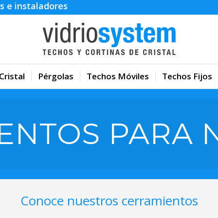
s e instaladores
Cristal
Pérgolas
Techos Móviles
Techos Fijos
ENTOS PARA 
Conoce nuestros cerramientos