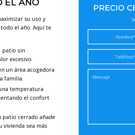
O EL AÑO
S
maximizar su uso y
todo el año. Aquí te
 patio sin
alor excesivo.
en un área acogedora
a familia.
una temperatura
mentando el confort
 patio cerrado añade
Sorry, 
tu vivienda sea más
communicate 