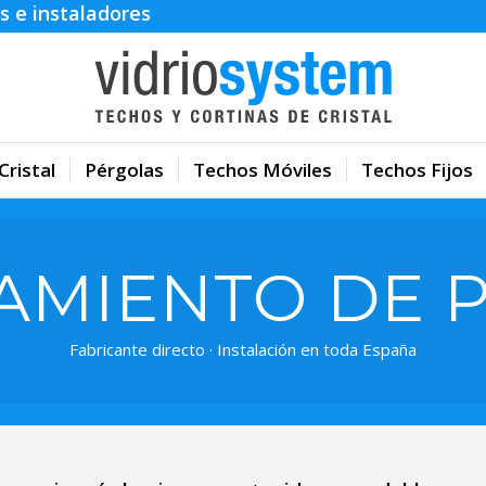
s e instaladores
Cristal
Pérgolas
Techos Móviles
Techos Fijos
AMIENTO DE P
Fabricante directo · Instalación en toda España