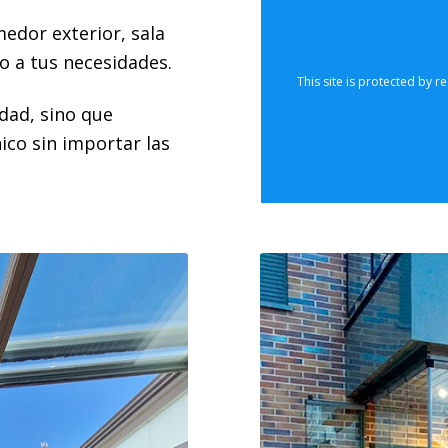
are currentl
edor exterior, sala
form. Please t
also che
o a tus necesidades.
idad, sino que
This site is protected by
ico sin importar las