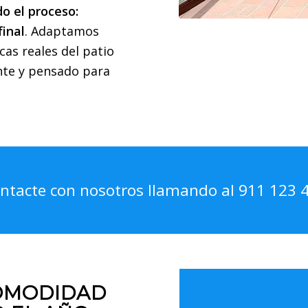
o el proceso:
final
. Adaptamos
cas reales del patio
ente y pensado para
ntacte con nosotros llamando al 911 123 
COMODIDAD
PRECIO C