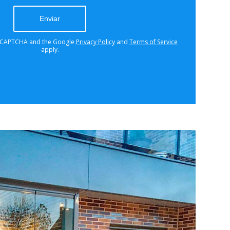
y not able to submit the contact
ry again later - reload the page and
ck your internet connection.
 reCAPTCHA and the Google
Privacy Policy
and
Terms of Service
apply.