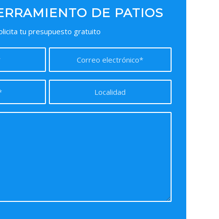
olicita tu presupuesto gratuito
a problem occurred trying to
with Google reCAPTCHA API. You