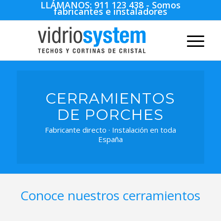
LLÁMANOS:
911 123 438
- Somos
fabricantes e instaladores
CERRAMIENTOS
DE PORCHES
Fabricante directo · Instalación en toda
España
Conoce nuestros cerramientos