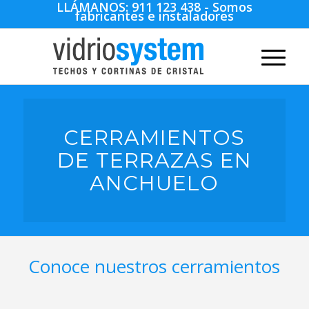
LLÁMANOS:
911 123 438
- Somos
fabricantes e instaladores
CERRAMIENTOS
DE TERRAZAS EN
ANCHUELO
Conoce nuestros cerramientos