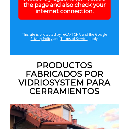
the page and also check your
internet connection.
This site is protected by reCAPTCHA and the Google
Privacy Policy
and
Terms of Service
apply.
PRODUCTOS
FABRICADOS POR
VIDRIOSYSTEM PARA
CERRAMIENTOS