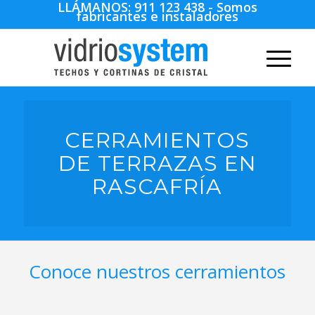
LLÁMANOS:
911 123 438
- Somos
fabricantes e instaladores
CERRAMIENTOS
DE TERRAZAS EN
RASCAFRÍA
Conoce nuestros cerramientos