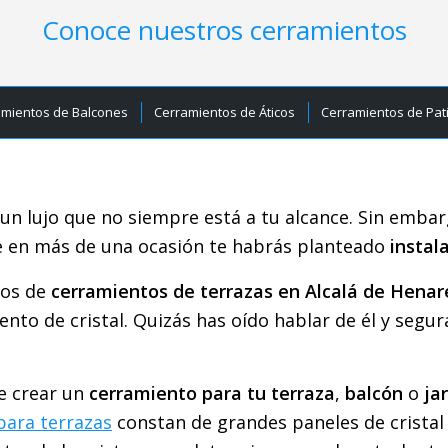
Conoce nuestros cerramientos
amientos de Balcones
Cerramientos de Áticos
Cerramientos de Pat
un lujo que no siempre está a tu alcance. Sin embar
e en más de una ocasión te habrás planteado
instal
pos de
cerramientos de terrazas en Alcalá de Henar
ento de cristal. Quizás has oído hablar de él y segu
e crear un
cerramiento para tu terraza
,
balcón
o
ja
 para terrazas
constan de grandes paneles de cristal