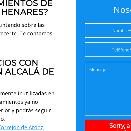
MIENTOS DE
Nos
E HENARES?
guntando sobre las
recerte. Te contamos
IOS CON
N ALCALÁ DE
amente inutilizadas en
rramientos ya no
rior y podrás seguir
o.
Sorry, 
Torrejón de Ardoz
,