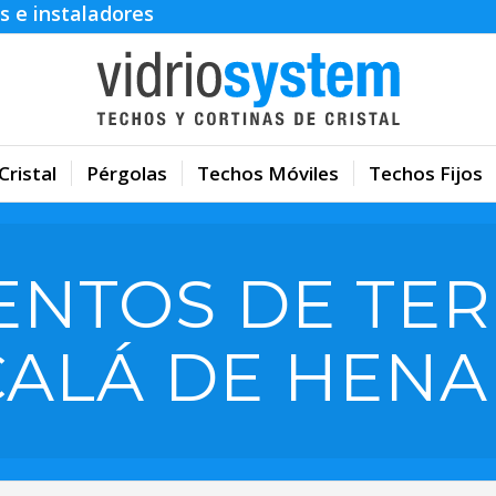
s e instaladores
Cristal
Pérgolas
Techos Móviles
Techos Fijos
ENTOS DE TER
CALÁ DE HENA