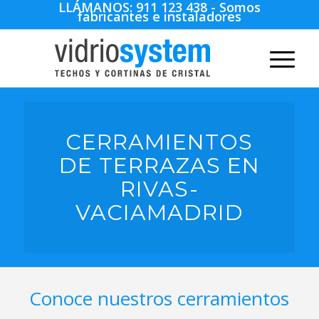
LLÁMANOS:
911 123 438
- Somos
fabricantes e instaladores
CERRAMIENTOS
DE TERRAZAS EN
RIVAS-
VACIAMADRID
Conoce nuestros cerramientos