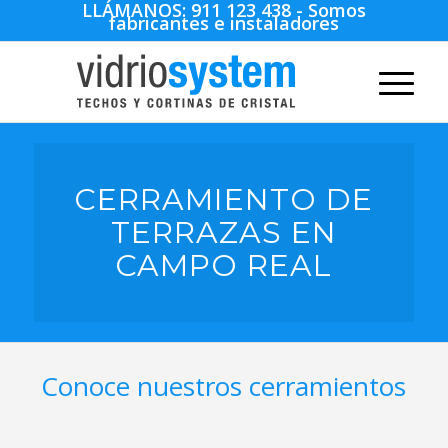
LLÁMANOS:
911 123 438
- Somos
fabricantes e instaladores
CERRAMIENTO DE
TERRAZAS EN
CAMPO REAL
Conoce nuestros cerramientos