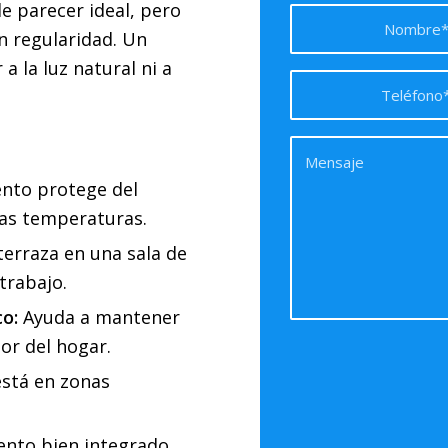
e parecer ideal, pero
n regularidad. Un
a la luz natural ni a
ento protege del
bajas temperaturas.
terraza en una sala de
trabajo.
co:
Ayuda a mantener
or del hogar.
 está en zonas
nto bien integrado