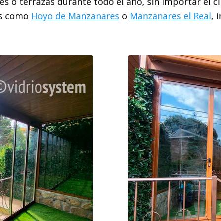
nes o terrazas durante todo el año, sin importar el 
os como
Hoyo de Manzanares
o
Manzanares el Real
, 