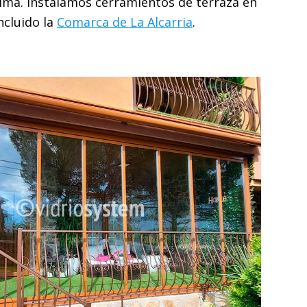
clima. Instalamos cerramientos de terraza en
incluido la
Comarca de La Alcarria
.