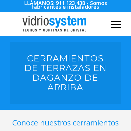
LLÁMANOS:
911 123 438
- Somos
fabricantes e instaladores
CERRAMIENTOS
DE TERRAZAS EN
DAGANZO DE
ARRIBA
Conoce nuestros cerramientos