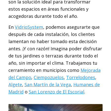
son la solución ideal para transformar
estos espacios en áreas funcionales y
acogedoras durante todo el año.
En
VidrioSystem
, podemos asegurarte que
después de cada instalación, los clientes
lamentan no haber tomado esta decisión
antes. ¡Y con razón! Imagina poder disfrutar
de tus jardines o terrazas durante todo el
año, sin importar el clima. Trabajamos tu
cerramiento en municipios como
Mejorada
del Campo
,
Ciempozuelos
,
Torrelodones
,
Algete
,
San Martín de la Vega
,
Humanes de
Madrid
o
San Lorenzo de El Escorial
.