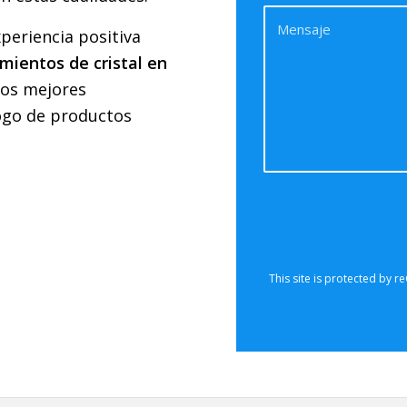
periencia positiva
mientos de cristal en
los mejores
ogo de productos
Sorry, 
communicate 
are currentl
form. Please t
also che
This site is protected by