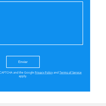
a problem occurred trying to
with Google reCAPTCHA API. You
y not able to submit the contact
ry again later - reload the page and
ck your internet connection.
 reCAPTCHA and the Google
Privacy Policy
and
Terms of Service
apply.