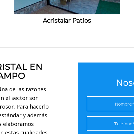
Acristalar Patios
ISTAL EN
CAMPO
Nos
na de las razones
n el sector son
osor. Para hacerlo
 estándar y además
los elaboramos
n estas cualidades.