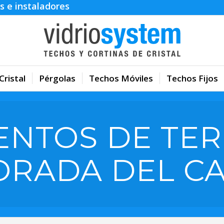
s e instaladores
Cristal
Pérgolas
Techos Móviles
Techos Fijos
ENTOS DE TER
ORADA DEL C