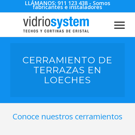
LLÁMANOS:
911 123 438
- Somos
fabricantes e instaladores
CERRAMIENTO DE
TERRAZAS EN
LOECHES
Conoce nuestros cerramientos