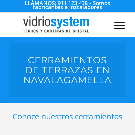
LLÁMANOS:
911 123 438
- Somos
fabricantes e instaladores
CERRAMIENTOS
DE TERRAZAS EN
NAVALAGAMELLA
Conoce nuestros cerramientos