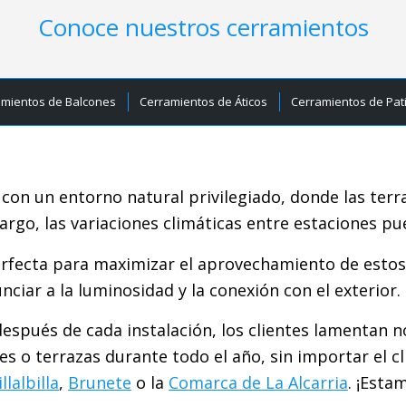
Conoce nuestros cerramientos
amientos de Balcones
Cerramientos de Áticos
Cerramientos de Pat
 con un entorno natural privilegiado, donde las terr
bargo, las variaciones climáticas entre estaciones pu
erfecta para maximizar el aprovechamiento de estos e
ciar a la luminosidad y la conexión con el exterior.
spués de cada instalación, los clientes lamentan n
nes o terrazas durante todo el año, sin importar el
illalbilla
,
Brunete
o la
Comarca de La Alcarria
. ¡Esta