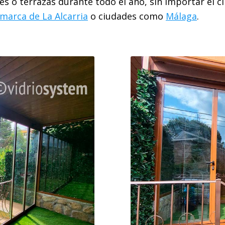
nes o terrazas durante todo el año, sin importar el 
marca de La Alcarria
o ciudades como
Málaga
.