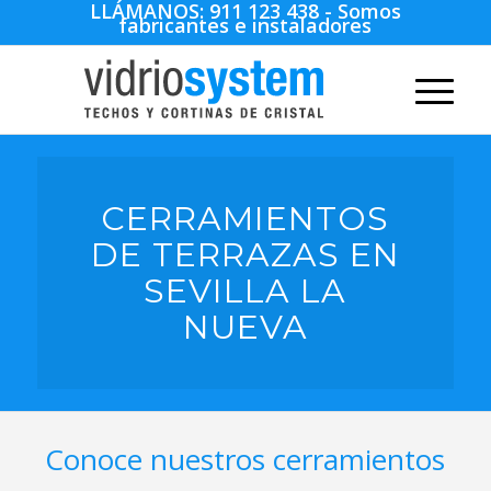
LLÁMANOS:
911 123 438
- Somos
fabricantes e instaladores
CERRAMIENTOS
DE TERRAZAS EN
SEVILLA LA
NUEVA
Conoce nuestros cerramientos