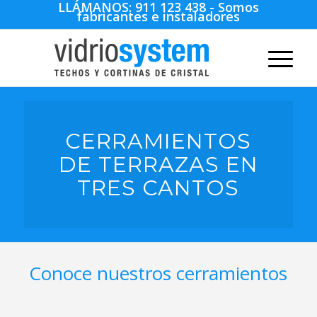
LLÁMANOS:
911 123 438
- Somos
fabricantes e instaladores
CERRAMIENTOS
DE TERRAZAS EN
TRES CANTOS
Conoce nuestros cerramientos