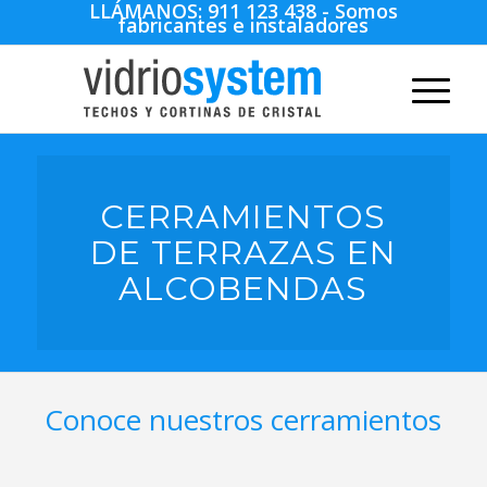
LLÁMANOS:
911 123 438
- Somos
fabricantes e instaladores
CERRAMIENTOS
DE TERRAZAS EN
ALCOBENDAS
Conoce nuestros cerramientos