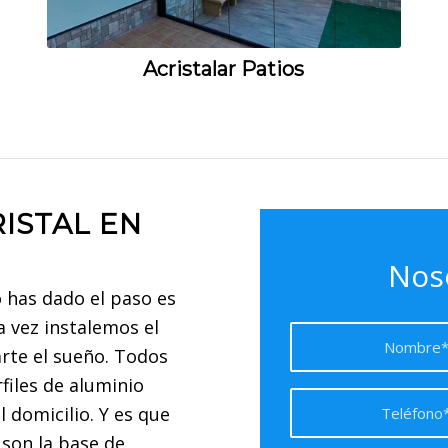
Acristalar Patios
ISTAL EN
Nos
o has dado el paso es
a vez instalemos el
rte el sueño. Todos
files de aluminio
l domicilio. Y es que
d son la base de