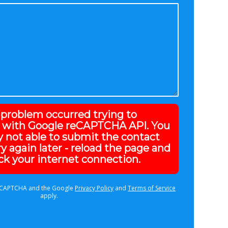
a problem occurred trying to
with Google reCAPTCHA API. You
y not able to submit the contact
ry again later - reload the page and
ck your internet connection.
 reCAPTCHA and the Google
Privacy Policy
and
Terms of Service
apply.