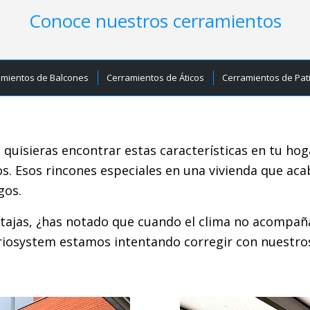
Conoce nuestros cerramientos
amientos de Balcones
Cerramientos de Áticos
Cerramientos de Pat
i quisieras encontrar estas características en tu ho
ios. Esos rincones especiales en una vivienda que 
gos.
entajas, ¿has notado que cuando el clima no acompa
riosystem estamos intentando corregir con nuestros