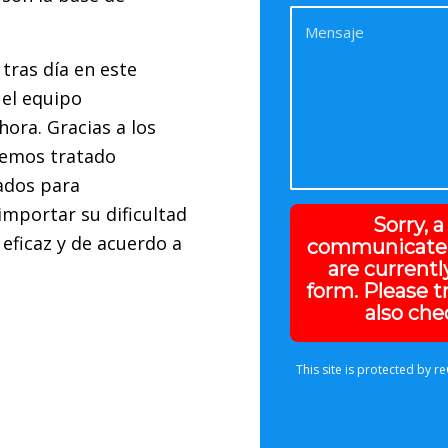
tras día en este
 el equipo
ora. Gracias a los
 hemos tratado
ados para
importar su dificultad
Sorry, 
 eficaz y de acuerdo a
communicate 
are currentl
form. Please t
also che
This site is protected by