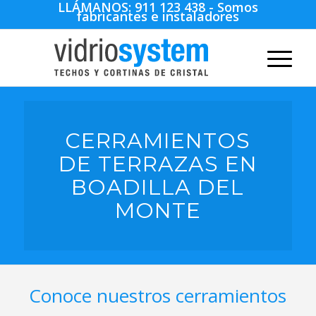
LLÁMANOS:
911 123 438
- Somos
fabricantes e instaladores
CERRAMIENTOS
DE TERRAZAS EN
BOADILLA DEL
MONTE
Conoce nuestros cerramientos