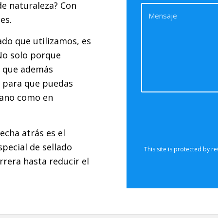
de naturaleza? Con
es.
lado que utilizamos, es
 No solo porque
no que además
o para que puedas
rano como en
Sorry, 
communicate 
are currentl
 echa atrás es el
form. Please t
special de sellado
also che
rrera hasta reducir el
This site is protected by