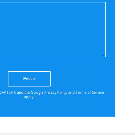
a problem occurred trying to
with Google reCAPTCHA API. You
y not able to submit the contact
ry again later - reload the page and
ck your internet connection.
 reCAPTCHA and the Google
Privacy Policy
and
Terms of Service
apply.