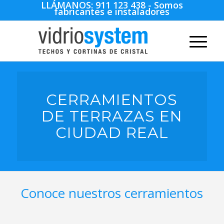
LLÁMANOS:
911 123 438
- Somos
fabricantes e instaladores
CERRAMIENTOS
DE TERRAZAS EN
CIUDAD REAL
Conoce nuestros cerramientos