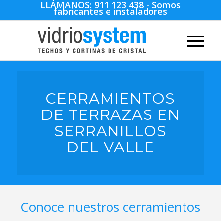
LLÁMANOS:
911 123 438
- Somos
fabricantes e instaladores
CERRAMIENTOS
DE TERRAZAS EN
SERRANILLOS
DEL VALLE
Conoce nuestros cerramientos