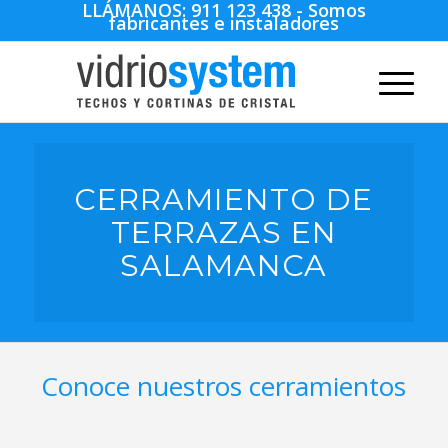
LLÁMANOS:
911 123 438
- Somos
fabricantes e instaladores
CERRAMIENTO DE
TERRAZAS EN
SALAMANCA
Conoce nuestros cerramientos