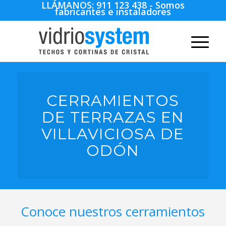
LLÁMANOS:
911 123 438
- Somos
fabricantes e instaladores
CERRAMIENTOS
DE TERRAZAS EN
VILLAVICIOSA DE
ODÓN
Conoce nuestros cerramientos